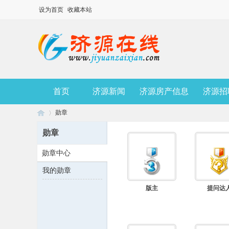
设为首页
收藏本站
首页
济源新闻
济源房产信息
济源招
勋章
勋章
勋章中心
济
›
我的勋章
版主
提问达