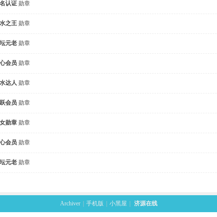
名认证
勋章
水之王
勋章
坛元老
勋章
心会员
勋章
水达人
勋章
跃会员
勋章
女勋章
勋章
心会员
勋章
坛元老
勋章
Archiver
|
手机版
|
小黑屋
|
济源在线