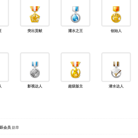
证
突出贡献
灌水之王
创始人
队
影视达人
超级版主
潜水达人
跃会员
勋章