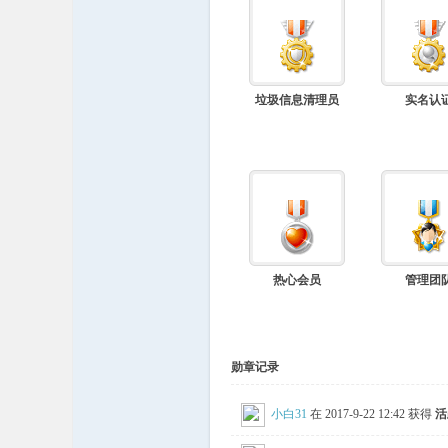
源
垃圾信息清理员
实名认
在
热心会员
管理团
勋章记录
小白31
在 2017-9-22 12:42 获得
活