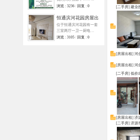
优秀
线
浏览 : 3236
/
回复 : 0
[
二手房
]
建业
恒通滨河花园房屋出
位于恒通滨河花园有一套
租/已租出
三室两厅一卫一厨电 ...
浏览 : 3105
/
回复 : 0
[
房屋出租
]
河
[
房屋出租
]
河
[
二手房
]
低价
[
房屋出租
]
济
[
二手房
]
济源