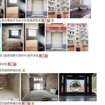
玉泉办事处中马头小区电梯房售卖
源门面房招商引资60W 细节详谈
屋出租
梁济源府商铺出租
梁济源府商铺出租