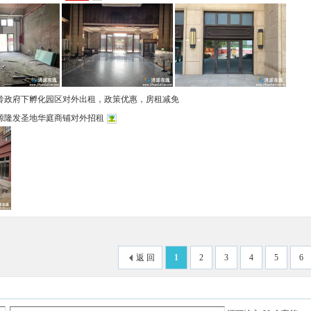
岭政府下孵化园区对外出租，政策优惠，房租减免
源隆发圣地华庭商铺对外招租
返 回
1
2
3
4
5
6