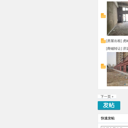
[
房屋出租
]
虎
[
商铺转让
]
济
下一页 »
快速发帖