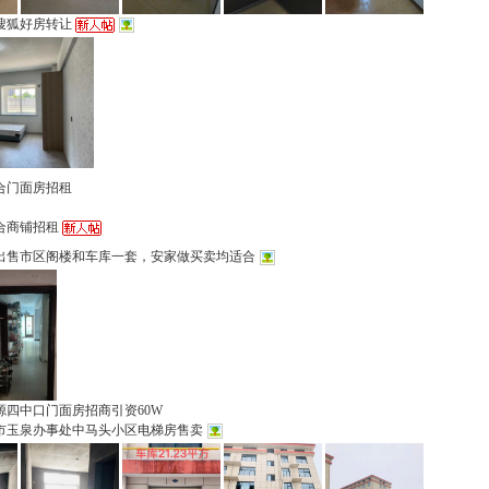
搜狐好房转让
合门面房招租
合商铺招租
出售市区阁楼和车库一套，安家做买卖均适合
源四中口门面房招商引资60W
市玉泉办事处中马头小区电梯房售卖