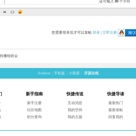
还可输入
80
个字符
您需要登录后才可以发帖
登录
|
立即注册
转播给听众
Archiver
|
手机版
|
小黑屋
|
济源在线
们
新手指南
快捷传送
快捷导读
介
新手注册
互动消息
最新热门
帖
社区地图
我的空间
最新发帖
们
积分查询
我的主题
回复我的