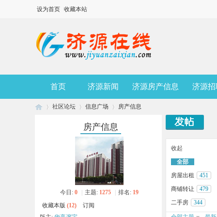
设为首页
收藏本站
首页
济源新闻
济源房产信息
济源招
社区论坛
信息广场
房产信息
房产信息
济
»
›
›
收起
全部
房屋出租
451
商铺转让
479
今日:
0
|
主题:
1275
|
排名:
19
二手房
344
收藏本版
(
12
)
订阅