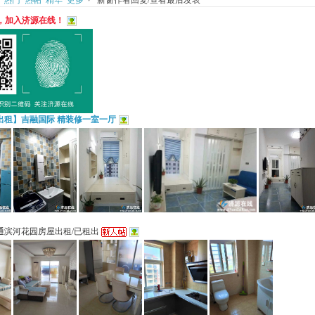
热门
热帖
精华
更多
新窗
作者
回复/查看
最后发表
，加入济源在线！
出租】吉融国际 精装修一室一厅
通滨河花园房屋出租/已租出