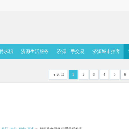
聘求职
济源生活服务
济源二手交易
济源城市拍客
返 回
1
2
3
4
5
6