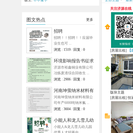
版主:
华亭邃宇
全部主题
最新
关注济源在线
源
图文热点
更多
招聘
招聘！！招聘！！应届毕
业生也可 ...
浏览 : 1519
/
回复 : 0
[
房屋出租
]
【
环境影响报告书征求
济源市裕鑫铜业有限公司
意见稿全文公示
冶炼废渣综合回收生 ...
在
浏览 : 2906
/
回复 : 0
河南坤萤纳米材料有
版块主题
河南坤萤纳米材料有限公
限公司 年产6000吨
[
房屋出租
]
恒
司年产6000吨纳米氟 ...
纳米
浏览 : 3604
/
回复 : 0
小能人和龙儿雪儿幼
小能人&龙儿雪儿幼儿园
儿园优秀人才招募中
优秀人才招募中…… ...