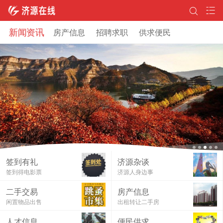
新闻资讯
房产信息
招聘求职
供求便民
签到有礼
济源杂谈
签到得电影票
济源人身边事
二手交易
房产信息
闲置物品出售
出租转让二手房
济源在线邀你免费看电影！
人才信息
便民供求