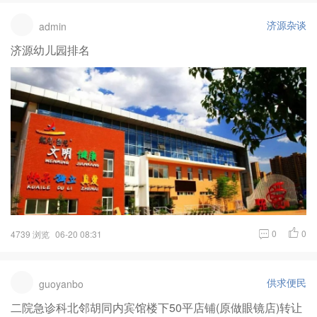
济源杂谈
admin
济源幼儿园排名
0
0
4739 浏览
06-20 08:31
供求便民
guoyanbo
二院急诊科北邻胡同内宾馆楼下50平店铺(原做眼镜店)转让