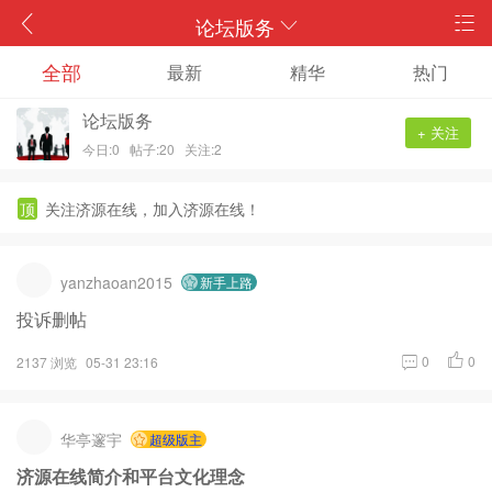
论坛版务
全部
最新
精华
热门
论坛版务
+ 关注
今日:0
帖子:20
关注:2
顶
关注济源在线，加入济源在线！
yanzhaoan2015
新手上路
投诉删帖
0
0
2137 浏览
05-31 23:16
华亭邃宇
超级版主
济源在线简介和平台文化理念