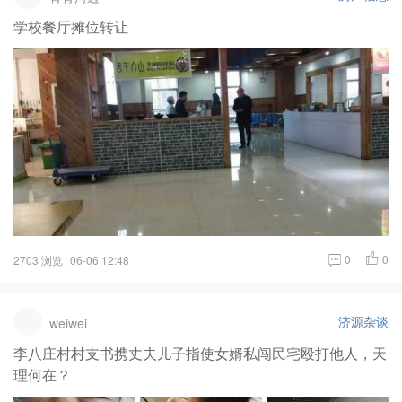
学校餐厅摊位转让
0
0
2703 浏览
06-06 12:48
济源杂谈
weiwei
李八庄村村支书携丈夫儿子指使女婿私闯民宅殴打他人，天
理何在？