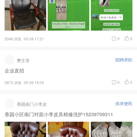
0
0
2048 浏览
05-09 17:21
招聘求职
樊主管
企业直招
0
0
2873 浏览
05-09 15:05
供求便民
香园南门小李皮
香园小区南门对面小李皮具精修洗护15239709311