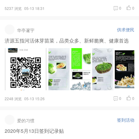
0
0
5237 浏览
05-13 18:31
供求便民
华亭邃宇
济源五指河活体芽苗菜，品类众多、新鲜脆爽、健康首选
0
0
2248 浏览
05-13 15:26
签到活动
爱的习惯
2020年5月13日签到记录贴