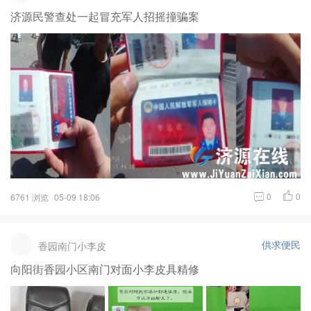
济源民警查处一起冒充军人招摇撞骗案
0
0
6761 浏览
05-09 18:06
供求便民
香园南门小李皮
向阳街香园小区南门对面小李皮具精修