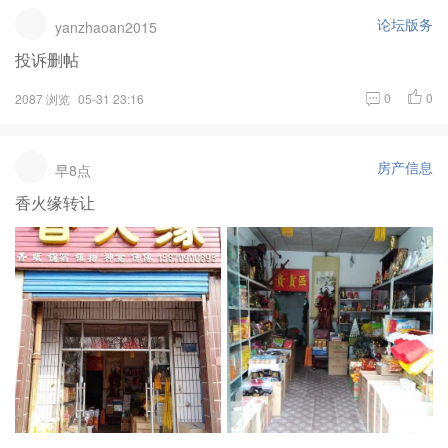
论坛版务
yanzhaoan2015
投诉删帖
0
0
2087 浏览
05-31 23:16
房产信息
早8点
香火缘转让