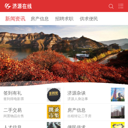
新闻资讯
房产信息
招聘求职
供求便民
签到有礼
济源杂谈
签到得电影票
济源人身边事
二手交易
房产信息
闲置物品出售
出租转让二手房
济源在线邀你免费看电影！
人才信息
便民供求