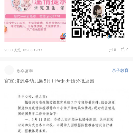
0
0
2330 浏览
05-08 19:11
亲子教育
华亭邃宇
官宣 济源各幼儿园5月11号起开始分批返园