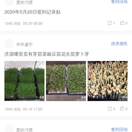
签到活动
爱的习惯
2020年5月20日签到记录贴
1
0
1345 浏览
05-20 08:38
供求便民
华亭邃宇
济源哪里卖有芽苗菜豌豆苗花生苗萝卜芽
0
0
1904 浏览
05-19 17:26
签到活动
爱的习惯