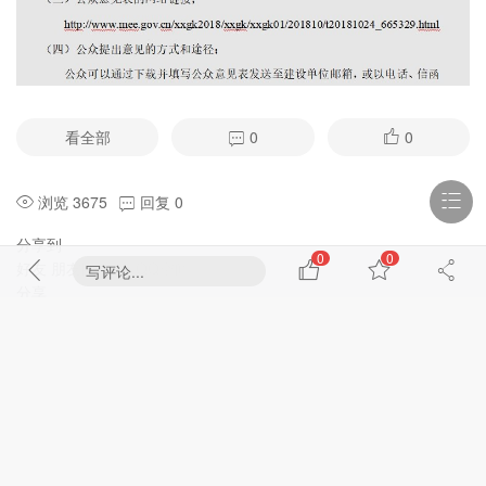
看全部
0
0
浏览 3675
回复 0
分享到
0
0
好友
朋友圈
微博
QQ空间
写评论...
分享
好友
朋友圈
微博
QQ空间
点击进入 "济源杂谈"
取消
评论
正序
/
倒序