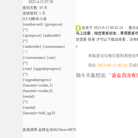
2025-4-15 07:18
签到天数: 19 天
连续签到: 1 天
源
[LV.4]略有小成
{numbercard} {groupicon}
发表于 2023-9-12 00:42:24
|
显示
{*}
马上注册，结交更多好友，享用更多
{/groupicon} {authortitle}
您需要
登录
才可以下载或查看，没有
{*}
x
{/authortitle} {customstatus}
{*}
本贴是论坛每日签到系统在
{/customstatus} {star}
{*}
我在
2023-09-12 00:42
完成
{/star} {upgradeprogress}
{*}
我今天最想说:「
该会员没有
在
{/upgradeprogress}
{baseinfo=credits,1}
{baseinfo=credits,0}
{medal}
{*}
{/medal}
{baseinfo=field_qq,0}
直接调用 金牌会员6623iioew9876