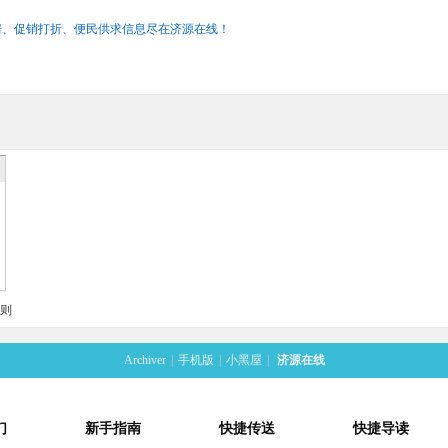
房、促销打折、便民供求信息尽在济源在线！
则
Archiver
|
手机版
|
小黑屋
|
济源在线
们
新手指南
快捷传送
快捷导读