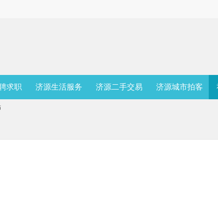
聘求职
济源生活服务
济源二手交易
济源城市拍客
贴