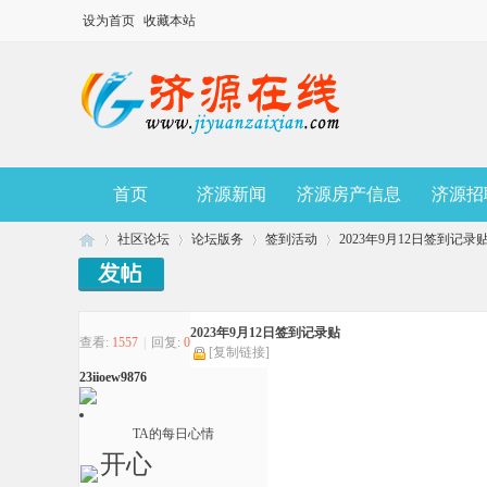
设为首页
收藏本站
首页
济源新闻
济源房产信息
济源招
社区论坛
论坛版务
签到活动
2023年9月12日签到记录
济
»
›
2023年9月12日签到记录贴
›
›
查看:
1557
|
回复:
0
[复制链接]
23iioew9876
TA的每日心情
开心