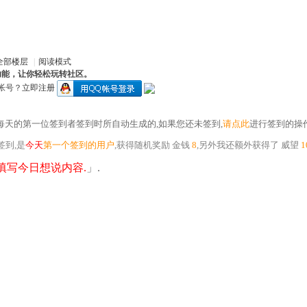
全部楼层
|
阅读模式
功能，让你轻松玩转社区。
帐号？
立即注册
每天的第一位签到者签到时所自动生成的,如果您还未签到,
请点此
进行签到的操作
签到,是
今天
第一个签到的用户
,获得随机奖励
金钱
8
,另外我还额外获得了
威望
1
填写今日想说内容.
」.